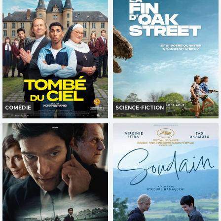
Horaires et Infos
Bande-annonce
Bande-annonce
Réservation
Réservation
TOUT PUBLIC
TOUT PUBLIC
COMÉDIE
SCIENCE-FICTION
TOMBÉ DU CIEL
LA FIN D'OAK STREET
Horaires et Infos
Horaires et Infos
Bande-annonce
Bande-annonce
Réservation
Réservation
TOUT PUBLIC
AVERT. TOUT PUBLIC