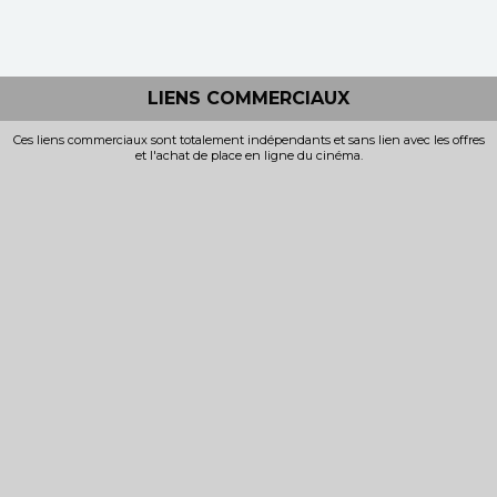
LAMPE MAGIQUE
Horaires et Infos
Horaires et Infos
Bande-annonce
Bande-annonce
LIENS COMMERCIAUX
Réservation
Réservation
Ces liens commerciaux sont totalement indépendants et sans lien avec les offres
et l'achat de place en ligne du cinéma.
TOUT PUBLIC
TOUT PUBLIC