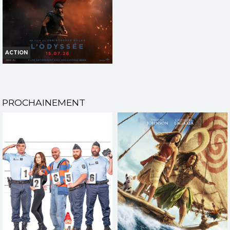
TOUT PUBLIC
TOUT PUBLIC
VF
VF
ACTION
L'ODYSSÉE
Horaires et Infos
PROCHAINEMENT
Bande-annonce
Réservation
INT. -12ans
VF