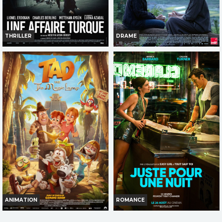
THRILLER
DRAME
UNE AFFAIRE TURQUE
SOUDAIN
Horaires et Infos
Horaires et Infos
Bande-annonce
Bande-annonce
Réservation
Réservation
TOUT PUBLIC
TOUT PUBLIC
ANIMATION
ROMANCE
TAD L'EXPLORATEUR ET LA
JUSTE POUR UNE NUIT