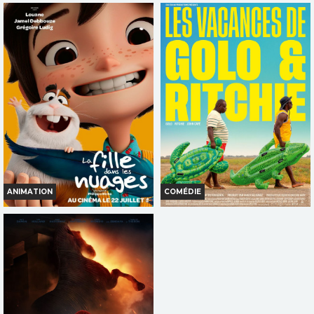
LA PAT' PATROUILLE : LE FILM
CHARLIE ET LES KANGOUROUS
MISSION DINO
Horaires et Infos
Horaires et Infos
Bande-annonce
Bande-annonce
Réservation
Réservation
TOUT PUBLIC
TOUT PUBLIC
VF
VF
ANIMATION
COMÉDIE
LA FILLE DANS LES NUAGES
LES VACANCES DE GOLO &
RITCHIE
Horaires et Infos
Horaires et Infos
Bande-annonce
Bande-annonce
Réservation
Réservation