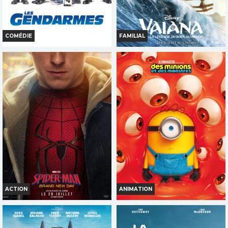
COMÉDIE
FAMILIAL
LES GENDARMES
VAIANA, LA LÉGENDE DU BOUT
DU MONDE
Horaires et Infos
Horaires et Infos
Bande-annonce
Bande-annonce
Réservation
Réservation
TOUT PUBLIC
TOUT PUBLIC
ACTION
ANIMATION
SPIDER-MAN : BRAND NEW DAY
DES MINIONS ET DES
MONSTRES
Horaires et Infos